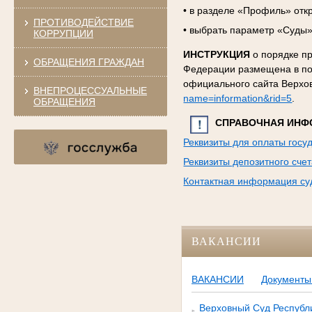
• в разделе «Профиль» отк
ПРОТИВОДЕЙСТВИЕ
• выбрать параметр «Суды»
КОРРУПЦИИ
ИНСТРУКЦИЯ
о порядке п
ОБРАЩЕНИЯ ГРАЖДАН
Федерации
размещена в п
официального сайта Верхов
ВНЕПРОЦЕССУАЛЬНЫЕ
name=information&rid=5
.
ОБРАЩЕНИЯ
СПРАВОЧНАЯ ИНФ
Реквизиты для оплаты гос
Реквизиты депозитного сче
Контактная информация су
ВАКАНСИИ
ВАКАНСИИ
Документы 
Верховный Суд Республи