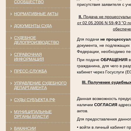
СООБЩЕСТВО
присутствия заявителя с у
НОРМАТИВНЫЕ АКТЫ
II
.
Подача не процессуальн
от 02.05.2006 N 59-ФЗ "О 
ДОКУМЕНТЫ СУДА
обеспече
СУДЕБНОЕ
Для подачи
не процессуа
ДЕЛОПРОИЗВОДСТВО
документа, не подлежащих
Федерации, необходимо пе
СПРАВОЧНАЯ
ИНФОРМАЦИЯ
При подаче
ОБРАЩЕНИЯ
в
гражданина, для чего в ра
ПРЕСС-СЛУЖБА
кабинет через Госуслуги (Е
III
.
Получение судебных
УПРАВЛЕНИЕ СУДЕБНОГО
ДЕПАРТАМЕНТА
Данная возможность пред
СУДЫ СУБЪЕКТА РФ
наличии
СОГЛАСИЯ
адреса
актов.
МУНИЦИПАЛЬНЫЕ
ОРГАНЫ ВЛАСТИ
Для предоставления данно
• войти в личный кабинет п
ВАКАНСИИ