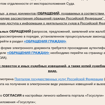
четом отдаленности от месторасположения Суда.
ых, а иных документов (
ОБРАЩЕНИЙ,
подаваемых в соответствии
порядке рассмотрения обращений граждан Российской Федерации", 
нии доступа к информации о деятельности судов в Российской Фед
льных ОБРАЩЕНИЙ (
запросов, предложений, заявлений или жалоб
 рассмотрению в порядке, установленном процессуальным законод
рейти в раздел
«ОБРАЩЕНИЯ ГРАЖДАН»
 форме электронного документа требуется прохождение аутентиф
зделе
«ОБРАЩЕНИЯ ГРАЖДАН»
необходимо перейти на страницу 
СИА).
 повесток и иных судебных извещений, а также копий судебн
виде.
усмотрена
Порталом государственных услуг Российской Федерации
(
та на получение в электронном виде указанных извещений и вызов
го
СОГЛАСИЯ
в настройках личного кабинета портала «Госуслуги»
риложения «Госуслуги»;