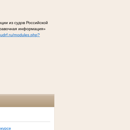
ции из судов Российской
правочная информация»
.sudrf.ru/modules.php?
нкурсе