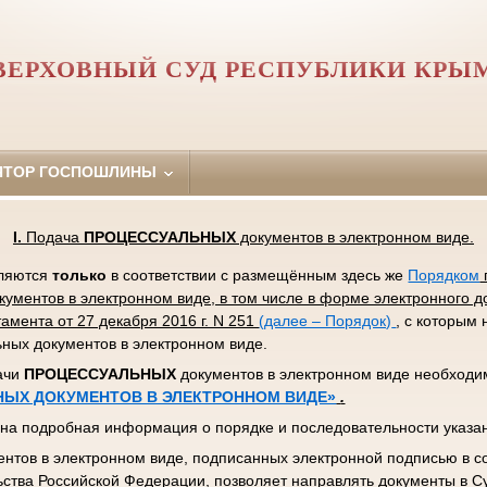
ВЕРХОВНЫЙ СУД РЕСПУБЛИКИ КРЫ
ЯТОР ГОСПОШЛИНЫ
I
.
Подача
ПРОЦЕССУАЛЬНЫХ
документов в электронном виде.
вляются
только
в соответствии с размещённым здесь же
Порядком
ументов в электронном виде, в том числе в форме электронного 
амента от 27 декабря 2016 г. N 251
(далее – Порядок)
, с которым
ных документов в электронном виде.
ачи
ПРОЦЕССУАЛЬНЫХ
документов в электронном виде необходи
НЫХ ДОКУМЕНТОВ В ЭЛЕКТРОННОМ ВИДЕ»
.
на подробная информация о порядке и последовательности указан
ентов в электронном виде, подписанных электронной подписью в с
ства Российской Федерации, позволяет направлять документы в С