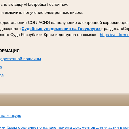
рыть вкладку «Настройка Госпочты»;
 и включить получение электронных писем.
редоставления СОГЛАСИЯ на получение электронной корреспонден
одразделе
«
Судебные уведомления на Госуслугах
» раздела «С
ного Суда Республики Крым и доступна по ссылке -
https://vs--krm
ОРМАЦИЯ
ударственной пошлины
та
да
на конкурс
ки Крым объявляет о начале приёма документов для участия в ко