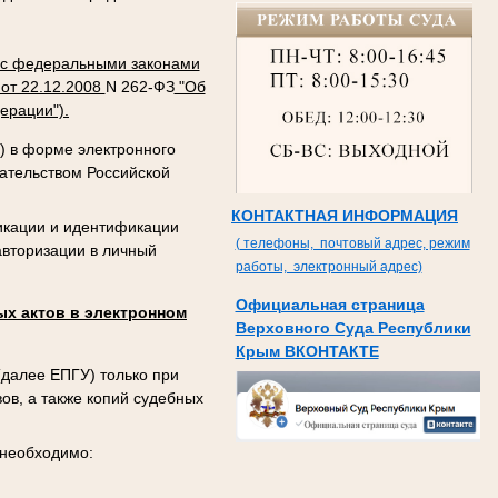
 с федеральными законами
от 22.12.2008
N 262-ФЗ
"Об
ерации").
) в форме электронного
ательством Российской
КОНТАКТНАЯ ИНФОРМАЦИЯ
икации и идентификации
( телефоны, почтовый адрес, режим
авторизации в личный
работы, электронный адрес)
Официальная страница
ых актов в электронном
Верховного Суда Республики
Крым ВКОНТАКТЕ
далее ЕПГУ) только при
ов, а также копий судебных
 необходимо: