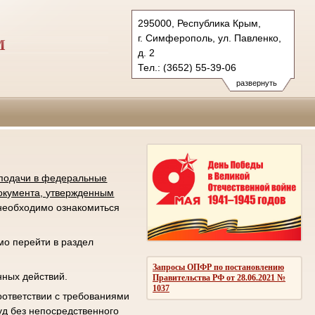
295000, Республика Крым,
г. Симферополь, ул. Павленко,
М
д. 2
Тел.: (3652) 55-39-06
vs.krm@sudrf.ru
развернуть
подачи в федеральные
документа, утвержденным
 необходимо ознакомиться
мо перейти в раздел
Запросы ОПФР по постановлению
ных действий.
Правительства РФ от 28.06.2021 №
1037
оответствии с требованиями
уд без непосредственного